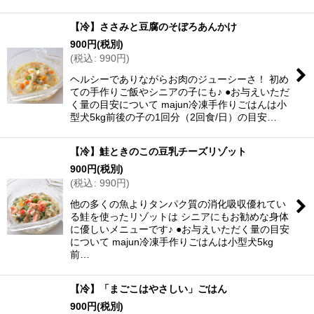
【冷】ささみと豆腐のそぼろあんかけ
900
円
(税別)
(
税込
:
990
円
)
ヘルシーでありながらお肉のジューシーさ！ 初め
ての手作りご飯やシニアの子にも♪ ●お与えいただ
く量の目安について majun冷凍手作りごはんは小
型犬5kg前後の子の1回分（2回食/日）の目安…
【冷】鮭ときのこの豆乳チーズリゾット
900
円
(税別)
(
税込
:
990
円
)
他の多くの魚よりタンパク質の消化吸収優れてい
る鮭を使ったリゾットは シニアにもお勧めな身体
に優しいメニューです♪ ●お与えいただく量の目安
について majun冷凍手作りごはんは小型犬5kg
前…
【冷】「まごこはやさしい」ごはん
900
円
(税別)