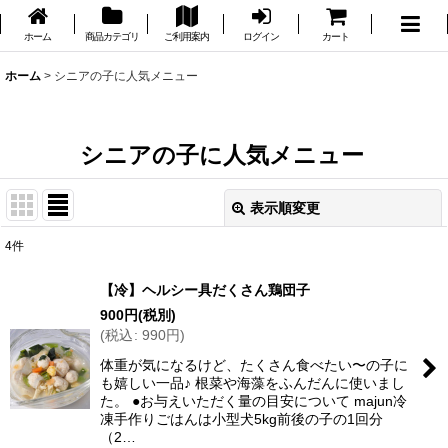
ホーム
商品カテゴリ
ご利用案内
ログイン
カート
ホーム
>
シニアの子に人気メニュー
シニアの子に人気メニュー
表示順変更
閉じる
4
件
表示数
:
【冷】ヘルシー具だくさん鶏団子
900
円
(税別)
並び順
:
(
税込
:
990
円
)
体重が気になるけど、たくさん食べたい〜の子に
絞り込む
も嬉しい一品♪ 根菜や海藻をふんだんに使いまし
た。 ●お与えいただく量の目安について majun冷
凍手作りごはんは小型犬5kg前後の子の1回分
（2…