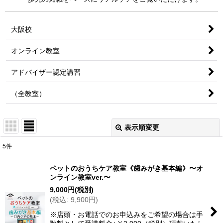
大阪校
オンライン教室
アドバイザー認定講習
（全教室）
表示順変更
閉じる
5
件
表示数
:
ペットのおうちケア教室《歯みがき基本編》〜オ
ンライン教室ver.〜
並び順
:
9,000
円
(税別)
(
税込
:
9,900
円
)
絞り込む
※店頭・お電話でのお申込みをご希望の場合は手