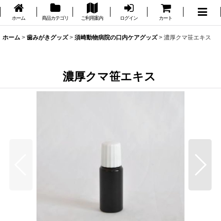
ホーム
商品カテゴリ
ご利用案内
ログイン
カート
ホーム
>
歯みがきグッズ
>
須崎動物病院の口内ケアグッズ
>
濃厚クマ笹エキス
濃厚クマ笹エキス