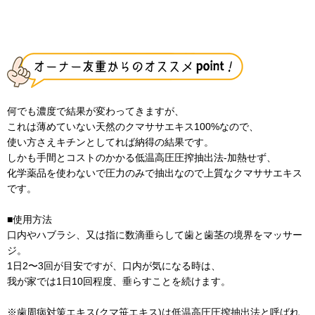
何でも濃度で結果が変わってきますが、
これは薄めていない天然のクマササエキス100%なので、
使い方さえキチンとしてれば納得の結果です。
しかも手間とコストのかかる低温高圧圧搾抽出法-加熱せず、
化学薬品を使わないで圧力のみで抽出なので上質なクマササエキス
です。
■使用方法
口内やハブラシ、又は指に数滴垂らして歯と歯茎の境界をマッサー
ジ。
1日2〜3回が目安ですが、口内が気になる時は、
我が家では1日10回程度、垂らすことを続けます。
※歯周病対策エキス(クマ笹エキス)は低温高圧圧搾抽出法と呼ばれ