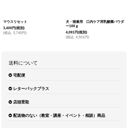
マウスリセット
犬・猫兼用 口内ケア用乳酸菌パウダ
ー100ｇ
3,400
円
(税別)
4,091
円
(税別)
(
税込
:
3,740
円
)
(
税込
:
4,501
円
)
送料について
宅配便
レターパックプラス
店頭受取
配送物のない（教室・講座・イベント・相談）商品