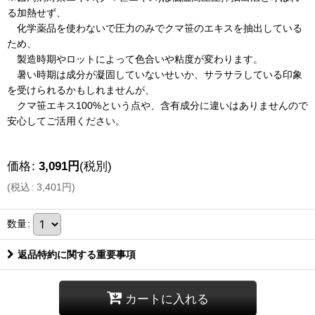
る加熱せず、
化学薬品を使わないで圧力のみでクマ笹のエキスを抽出している
ため、
製造時期やロットによって色合いや粘度が変わります。
暑い時期は成分が凝固していないせいか、サラサラしている印象
を受けられるかもしれませんが、
クマ笹エキス100%という点や、含有成分に違いはありませんので
安心してご活用ください。
価格
:
3,091
円
(税別)
(
税込
:
3,401
円
)
数量
:
返品特約に関する重要事項
カートに入れる