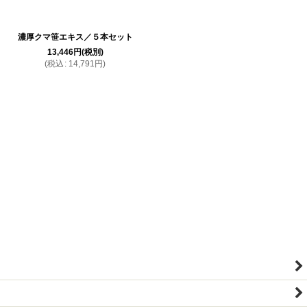
濃厚クマ笹エキス／５本セット
13,446
円
(税別)
(
税込
:
14,791
円
)