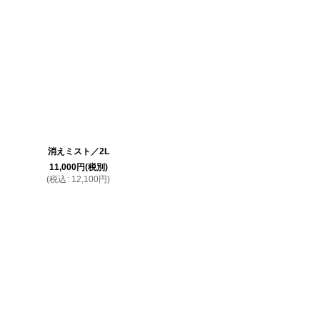
消えミスト／2L
11,000
円
(税別)
(
税込
:
12,100
円
)