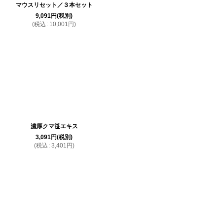
マウスリセット／３本セット
9,091
円
(税別)
(
税込
:
10,001
円
)
濃厚クマ笹エキス
3,091
円
(税別)
(
税込
:
3,401
円
)