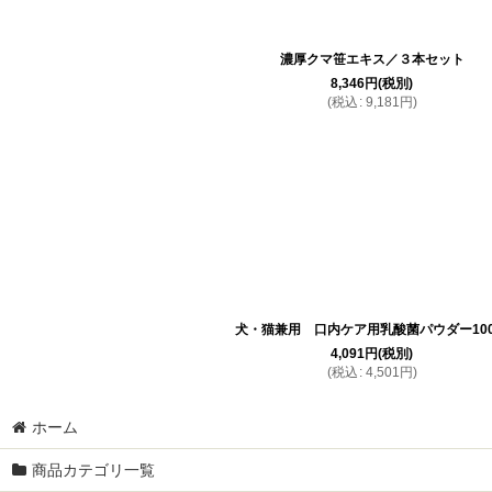
濃厚クマ笹エキス／３本セット
8,346
円
(税別)
(
税込
:
9,181
円
)
犬・猫兼用 口内ケア用乳酸菌パウダー10
4,091
円
(税別)
(
税込
:
4,501
円
)
ホーム
商品カテゴリ一覧